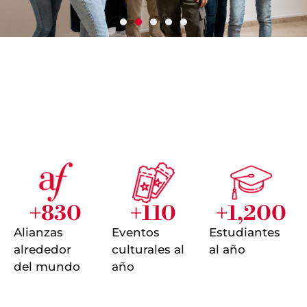
Francés con convenio
Confa
Grupos para niños y niñas desde los
7 años Grupos para jóvenes y adultos
Ver más
+
830
+
110
+
1,200
Alianzas
Eventos
Estudiantes
alrededor
culturales al
al año
del mundo
año