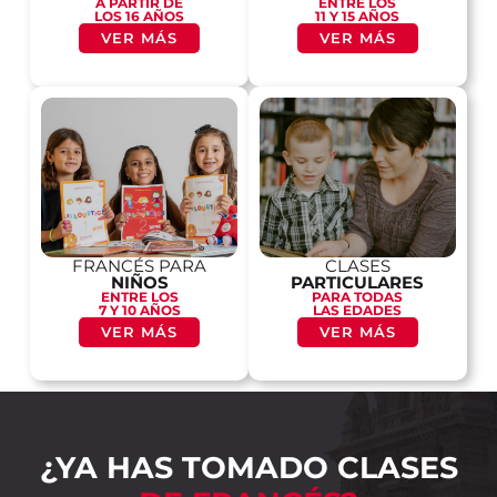
A PARTIR DE
ENTRE LOS
LOS 16 AÑOS
11 Y 15 AÑOS
VER MÁS
VER MÁS
FRANCÉS PARA
CLASES
NIÑOS
PARTICULARES
ENTRE LOS
PARA TODAS
7 Y 10 AÑOS
LAS EDADES
VER MÁS
VER MÁS
¿YA HAS TOMADO CLASES