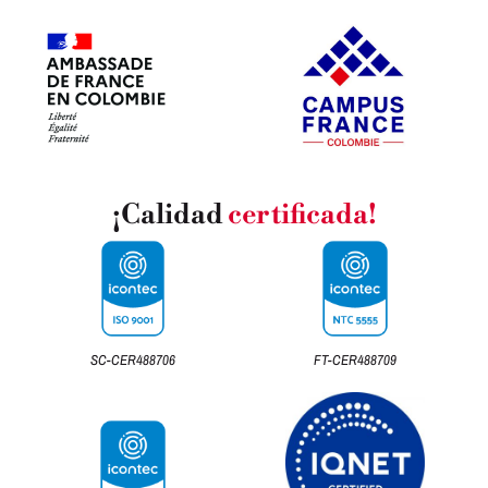
¡Calidad
certificada!
SC-CER488706
FT-CER488709