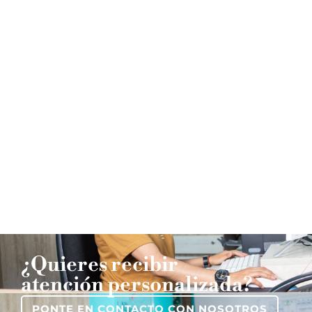
Te
Conoce
acercamos
nuestra
a la
mediateca
cultura
francesa
CONOCE
SOBRE LA
MEDIATECA
CONOCE LA
AGENDA
CULTURAL
¿Quieres recibir
atención personalizada?
PONTE EN CONTACTO CON NOSOTROS