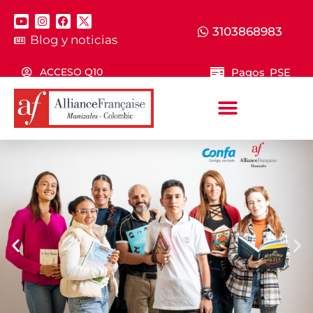
3103868983
Blog y noticias
Pagos PSE
ACCESO Q10