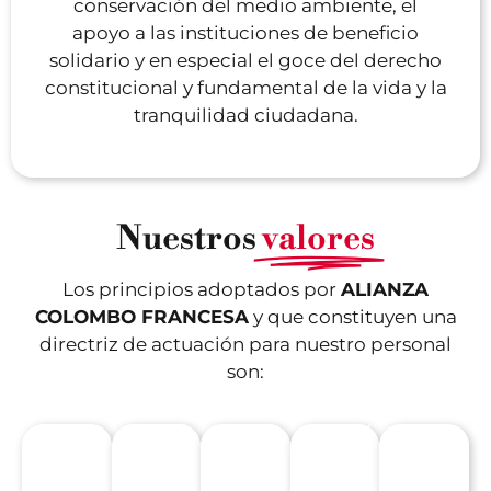
conservación del medio ambiente, el
Es la
cumplimiento
tiene
satisfacc
bien,
apoyo a las instituciones de beneficio
base
y
cada
por
con
solidario y en especial el goce del derecho
de
compromiso
persona
los
ética
constitucional y fundamental de la vida y la
toda
de
para
logros,
y
tranquilidad ciudadana.
relación.
nuestras
trabajar
capacida
transparencia,
Es la
obligaciones,
en
o
siendo
seguridad
siendo
conjunto
méritos
coherentes
que
conscientes
con
propios
en lo
transmitimos
de la
otras
o de
Nuestros
valores
que
a
magnitud
personas
su
se
nuestros
de
entendiendo
grupo
Los principios adoptados por
ALIANZA
piensa,
clientes
nuestras
las
social,
COLOMBO FRANCESA
y que constituyen una
se
porque
acciones
dificultades
por
directriz de actuación para nuestro personal
dice
tomaremos
y
presentes
algo
son:
y se
la
asumiendo
y la
en lo
hace,
mejor
sus
división
que
así
decisión
resultados
de
se
nadie
posible.
cuáles
esfuerzos
obtuvo
nos