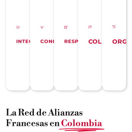
fueran
para
buenos
esté
que
conseguir
resultado
viendo.
sean.
resultados.
COLABORAC
ORGU
INTEGRIDAD
CONFIANZA
RESPONSABILIDAD
La Red de Alianzas
Francesas en
Colombia