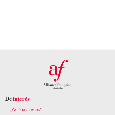
A
A
Alianza
VER
VER
IR
Francesa?
A
VER
IR
A
VER
De
interés
¿Quiénes somos?