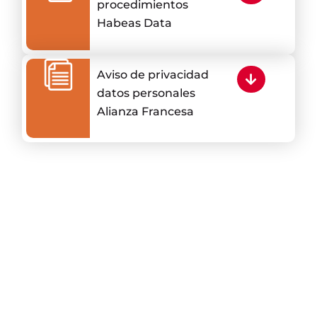
procedimientos
Habeas Data
Aviso de privacidad
datos personales
Alianza Francesa
¿Por
Enti
Trabaja
qué
sin
con
Nuestro
estudiar
ánim
nosotros​
equipo​
en
de
la
lucro
IR
IR