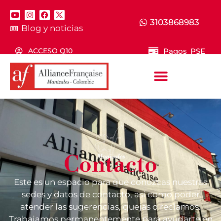
3103868983
Blog y noticias
Pagos PSE
ACCESO Q10
Contacto
Este es un espacio para que conozcas nuestras
sedes y datos de contacto, así como poder
atender las sugerencias, quejas o reclamos.
Trabajamos permanentemente para ayudarte en