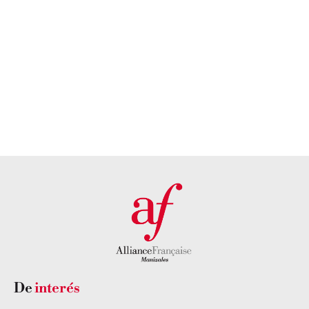
nuestra
atención
sede
personalizada?
DESCUBRE
NUESTRA
PONTE EN
SEDE AQUÍ
CONTACTO
CON
NOSOTROS
De
interés