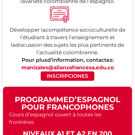
lavariété colombienne de l’espagnol.
Développer lacompétence socioculturelle de
l’étudiant à travers l’enseignement et
ladiscussion des sujets les plus pertinents de
l’actualité colombienne.
Pour plusd’information, contactez:
manizales@alianzafrancesa.edu.co
INSCRIPCIONES
PROGRAMMED’ESPAGNOL
POUR FRANCOPHONES
Cours d’espagnol ouvert à toutes les
frontières
NIVEAUX A1 ET A2 EN 200