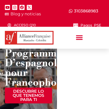
3103868983
Blog y noticias
Pagos PSE
ACCESO Q10
Programme
D’espagnol
¿QUIERES
pour
RECIBIR
ATENCIÓN
Francophones
PERSONALIZA
DESCUBRE LO
QUE TENEMOS
CONTÁCTANOS
PARA TI