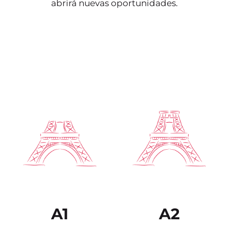
abrirá nuevas oportunidades.
Entiende ideas
principales de textos
Es capaz de comprender
complejos que traten de
los puntos principales de
temas tanto concretos
textos claros y en lengua
como abstractos, incluso
estándar si tratan sobre
si son de carácter técnico
cuestiones que le son
siempre que estén
conocidas, ya sea en
dentro de su campo de
situaciones de trabajo, de
especialización. Puede
estudio o de ocio. Sabe
relacionarse con
desenvolverse en la
hablantes nativos con un
mayor parte de las
grado suficiente de
situaciones que pueden
fluidez y naturalidad de
surgir durante un viaje
modo que la
por zonas donde se
comunicación se realice
utiliza la lengua.
sin esfuerzo por parte de
ninguno de los
interlocutores.
A1
A2