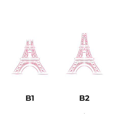
Es capaz de comprender
El estudiante puede
una amplia variedad de
comprender sin ningún
textos extensos y con
esfuerzo prácticamente
cierto nivel de exigencia,
todo lo que lee o
así como reconocer en
escucha. Puede volver a
ellos sentidos implícitos.
plantear los hechos y
Sabe expresarse de
argumentos
forma fluida y
provenientes de
espontánea sin muestras
diferentes fuentes, tanto
muy evidentes de
escritas como verbales,
esfuerzo para encontrar
resumiéndoles de forma
la expresión adecuada.
coherente.
B1
B2