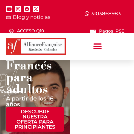
3103868983
Blog y noticias
Pagos PSE
ACCESO Q10
Francés
para
¿YA HAS
TOMADO
adultos
CLASES DE
FRANCÉS?
A partir de los 16
años
Si tienes bases
DESCUBRE
en el idioma, te
NUESTRA
invitamos a
OFERTA PARA
presentar este
PRINCIPIANTES
test, el cual te