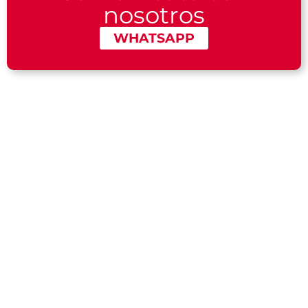
nosotros
WHATSAPP
¿Quieres
Conoce
recibir
nuestra
atención
sede
personalizada?
DESCUBRE
NUESTRA
PONTE EN
SEDE AQUÍ
CONTACTO
CON
NOSOTROS