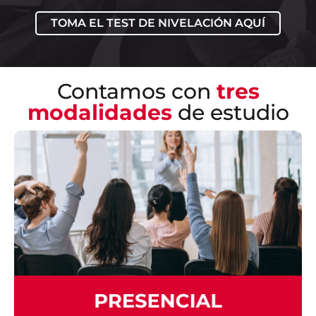
TOMA EL TEST DE NIVELACIÓN AQUÍ
Asistirás a tus clases presenciales donde
vivirás nuestra metodología interactiva
y eficaz para el aprendizaje del idioma.
Contamos con
tres
modalidades
de estudio
EN REMOTO
Estos cursos ofrecen flexibilidad de
interactuar con personas de diversas
ubicaciones geográficas y culturas,
enriqueciendo tu experiencia educativa y
facilitando el proceso de aprendizaje
ayudándote a alcanzar un mejor dominio en
el idioma.