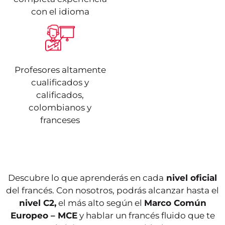
con el idioma
Profesores altamente
cualificados y
calificados,
colombianos y
Según el Marco Común
Es apto para comprender
franceses
Europeo de Referencia
frases y expresiones de
para las Lenguas, el
uso frecuente
estudiante que curse el
relacionadas con áreas
nivel A1 podrá
de experiencia que le
comprender y utilizar
son especialmente
expresiones cotidianas
relevantes (información
de uso frecuente, así
básica sobre sí mismo y
como, frases sencillas
Descubre lo que aprenderás en cada
nivel oficial
su familia, compras,
que lograrán satisfacer
lugares de interés,
del francés. Con nosotros, podrás alcanzar hasta el
necesidades del día a
ocupaciones, etc.)
día.
nivel C2,
el más alto según el
Marco Común
Europeo – MCE
y hablar un francés fluido que te