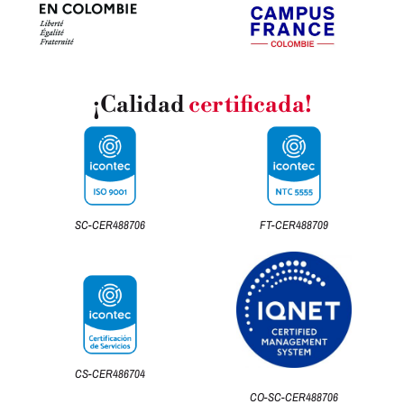
¡Calidad
certificada!
SC-CER488706
FT-CER488709
CS-CER486704
CO-SC-CER488706