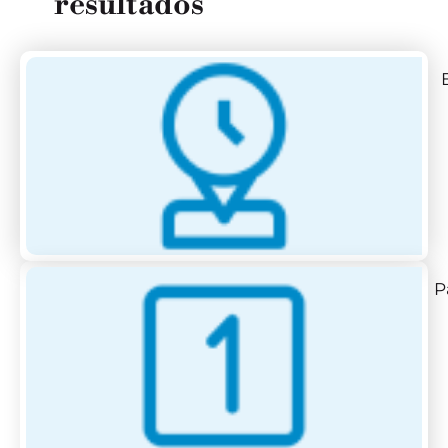
resultados
P