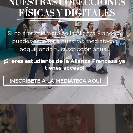
NUESTRAS COLECCIONES
FÍSICAS Y DIGITALES
Si no eres miembro de la Alianza Francesa
puedes acceder a nuestras mediatecas
adquiriendo tu suscripción anual.
¡Si eres estudiante de la Alianza Francesa ya
tienes acceso!
INSCRÍBETE A LA MEDIATECA AQUÍ