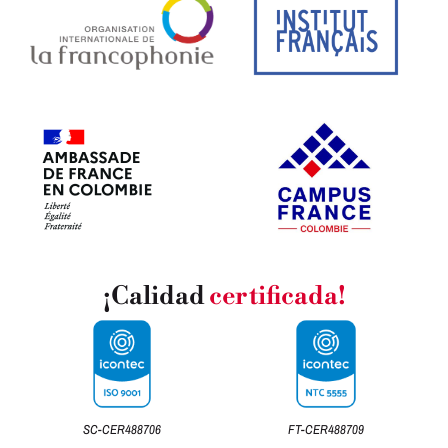
¡Calidad
certificada!
SC-CER488706
FT-CER488709