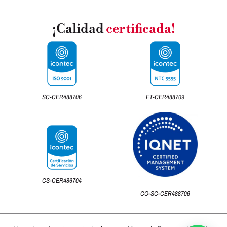
¡Calidad
certificada!
SC-CER488706
FT-CER488709
CS-CER486704
CO-SC-CER488706