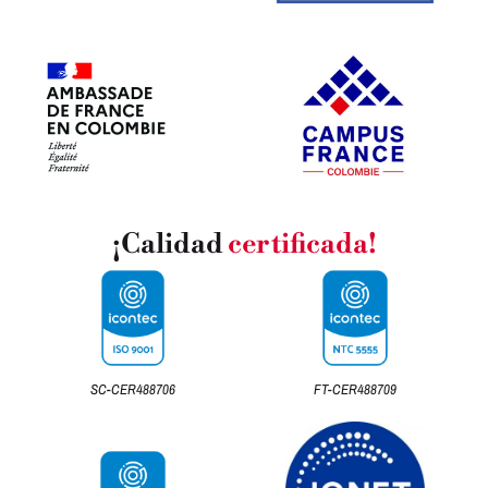
¡Calidad
certificada!
SC-CER488706
FT-CER488709