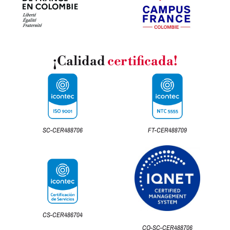
¡Calidad
certificada!
SC-CER488706
FT-CER488709
CS-CER486704
CO-SC-CER488706