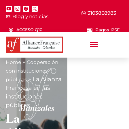
3103868983
Blog y noticias
Pagos PSE
ACCESO Q10
»
Home
Cooperación
CONOCE
con instituciones
MÁS SOBRE
»
La Alianza
públicas
NUESTRO
Francesa en las
CONVENIO
instituciones
CON
públicas
INSTITUCIONE
La
PÚBLICAS