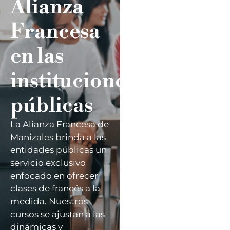
Alianza
CONTÁCTANOS
Francesa
en las
instituciones
públicas
La Alianza Francesa de
Manizales brinda a las
entidades públicas un
servicio exclusivo
enfocado en ofrecer
clases de francés a la
medida. Nuestros
cursos se ajustan a las
dinámicas y